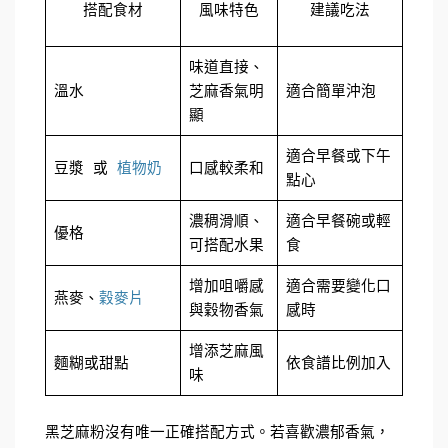
搭配食材
風味特色
建議吃法
味道直接、
溫水
芝麻香氣明
適合簡單沖泡
顯
適合早餐或下午
豆漿 或 
植物奶
口感較柔和
點心
濃稠滑順、
適合早餐碗或輕
優格
可搭配水果
食
增加咀嚼感
適合需要變化口
燕麥、
穀麥片
與穀物香氣
感時
增添芝麻風
麵糊或甜點
依食譜比例加入
味
黑芝麻粉沒有唯一正確搭配方式。若喜歡濃郁香氣，