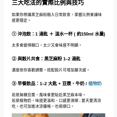
三大吃法的實際比例與技巧
如果你想讓黑芝麻粉融入日常飲食，掌握比例會讓味
道更穩定。
① 沖泡飲：1 湯匙 ＋ 溫水一杯 ( 約150ml 水量)
太多會變得糊口，太少又會味道不明顯。
② 與穀片共食：黑芝麻粉 1–2 湯匙
濃度依你喜歡調整。搭配穀片可增加層次感。
③ 早餐飲品：1–2 大匙 + 豆漿、牛奶 /
植物奶
若是無糖豆漿​，風味會更貼近黑芝麻本味。
若是植物奶，味道更溫和、口感更滑順 ; 夏天要清涼
吃，也可加進冰涼優格，也很順口。