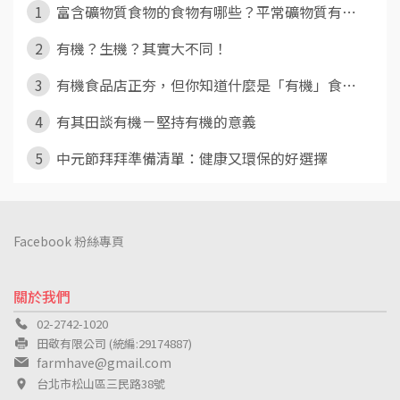
1
富含礦物質食物的食物有哪些？平常礦物質有⋯
2
有機？生機？其實大不同！
3
有機食品店正夯，但你知道什麼是「有機」食⋯
4
有其田談有機－堅持有機的意義
5
中元節拜拜準備清單：健康又環保的好選擇
Facebook 粉絲專頁
關於我們
02-2742-1020
田敬有限公司 (統編:29174887)
farmhave@gmail.com
台北市松山區三民路38號