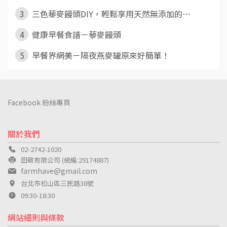
3
三色藜麥饅頭DIY，輕鬆享用天然無添加的⋯
4
健康早餐食譜－藜麥饅頭
5
早餐界網美－隔夜燕麥罐原來好簡單！
Facebook 粉絲專頁
關於我們
02-2742-1020
田敬有限公司 (統編:29174887)
farmhave@gmail.com
台北市松山區三民路38號
09:30-18:30
網站細則與條款