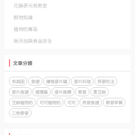
花旗蔘元氣教室
穀物知識
植物奶專區
無添加與食品安全
文章分類
有其田
食譜
優格麥片罐
麥片料理
燕麥吃法
麥片食譜
健康篇
麥片推薦
藜麥
黑芝麻
芝麻植物奶
可可植物奶
可可
燕麥食譜
藜麥早餐
三色藜麥