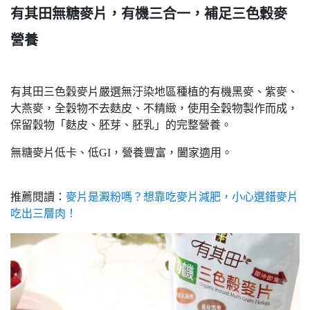
有其田無糖麥片，有機三合一，補足三色穀麥
營養
有其田三色穀麥片嚴選無汙染地區種植的有機黑麥、紫麥、
大燕麥，全穀物不去麩皮、不精緻，使用全穀物製作而成，
保留穀物「麩皮、胚芽、胚乳」的完整營養。
無糖麥片低卡、低GI，營養豐富，闔家適用。
推薦閱讀：
麥片是澱粉嗎？想靠吃麥片減肥，小心選錯麥片
吃出三層肉！