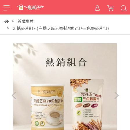
首購推薦
無糖麥片組 - ( 有機芝麻20穀植物奶*1+三色穀麥片*1)