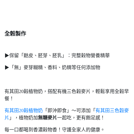
全榖製作
▶︎保留「麩皮、胚芽、胚乳」：完整榖物營養精華
▶︎「無」麥芽糊精、香料、奶精等任何添加物
有其田20榖植物奶，搭配有機三色榖麥片，輕鬆享用全榖早
餐！
有其田20榖植物奶
「即沖即食」～可添加「
有其田三色穀麥
片
」，植物奶加
無糖麥片
一起吃，更有飽足感！
每一口都喝到香濃榖物香！守護全家人的健康。