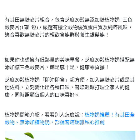
有其田無糖麥片組合，包含芝麻20穀無添加糖植物奶+三色
穀麥片(1罐1包)，嚴選有機全榖物優質蛋白質及純粹風味，
適合喜歡無糖麥片的輕飲食族群與養生銀髮族！
如果你也想擁有低熱量的美味早餐，芝麻20榖植物奶搭配無
添加糖三色榖麥片，飽足感十足，健康零負擔！
芝麻20榖植物奶「即沖即食」超方便，加入無糖麥片或是其
他佐料，立刻變化出各種口味，替您輕鬆打理全家人的健
康，同時照顧每個人的口味喜好。
植物奶開箱介紹，看看別人怎麼說：
植物奶推薦！有其田全
穀物、無添加植物奶，部落客塔妮雅私心推薦