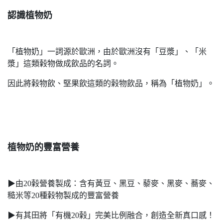
認識植物奶
「植物奶」一詞源於歐洲，由於歐洲沒有「豆漿」、「米
漿」這類榖物做成飲品的名詞。
因此將榖物飲、堅果飲這類的榖物飲品，稱為「植物奶」。
植物奶的豐富營養
▶︎由20榖營養製成：含有黃豆、黑豆、藜麥、黑麥、蕎麥、
糙米等20種榖物製成的豐富營養
▶︎有其田將「有機20榖」完美比例融合，創造全新真口感！