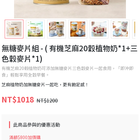
無糖麥片組 - ( 有機芝麻20穀植物奶*1+三
色穀麥片*1)
有機芝麻20榖植物奶可添加無糖麥片三色穀麥片一起食用，「即沖即
食」輕鬆享用全穀早餐。
芝麻植物奶加無糖麥片一起吃，更有飽足感！
NT$1018
NT$1200
此商品參與的優惠活動
滿額$800加價購