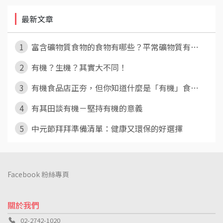
最新文章
1
富含礦物質食物的食物有哪些？平常礦物質有⋯
2
有機？生機？其實大不同！
3
有機食品店正夯，但你知道什麼是「有機」食⋯
4
有其田談有機－堅持有機的意義
5
中元節拜拜準備清單：健康又環保的好選擇
Facebook 粉絲專頁
關於我們
02-2742-1020