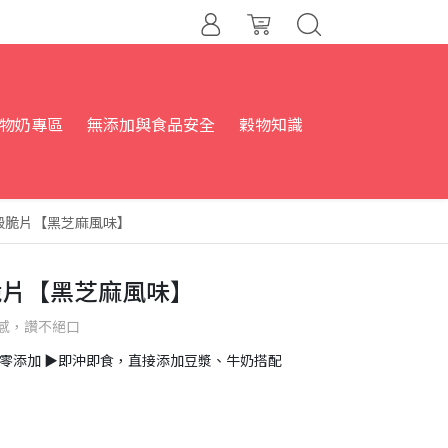
物奶專區
無添加與食品安全
穀物知識
穀脆片【黑芝麻風味】
脆片【黑芝麻風味】
感，讚不絕口
、零添加 ▶︎即沖即食，直接添加豆漿、牛奶搭配