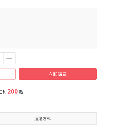
立即購買
200
紅利
點
運送方式