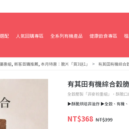
選配
人氣回購專區
全系列有機產品
健康飲食專區
植
,
,
優惠組
新客首購推薦
本月特惠：脆片「買3送1」
有其田有機綜合
有其田有機綜合穀
全穀壓製「非麥粉重組」，酥脆口
▶︎酥脆烘培非油炸 ▶︎全穀、有機
NT$368
NT$399