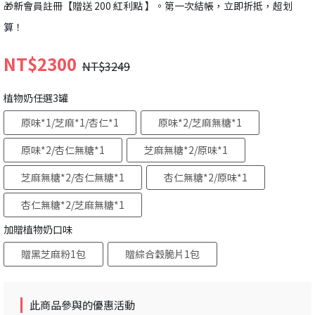
🎁新會員註冊【贈送 200 紅利點 】。第一次結帳，立即折抵，超划
算！
NT$2300
NT$3249
植物奶任選3罐
原味*1/芝麻*1/杏仁*1
原味*2/芝麻無糖*1
原味*2/杏仁無糖*1
芝麻無糖*2/原味*1
芝麻無糖*2/杏仁無糖*1
杏仁無糖*2/原味*1
杏仁無糖*2/芝麻無糖*1
加贈植物奶口味
贈黑芝麻粉1包
贈綜合穀脆片1包
此商品參與的優惠活動