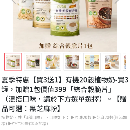
夏季特惠【買3送1】有機20穀植物奶-買3
罐，加贈1包價值399「綜合穀脆片」
（混搭口味，請於下方選單選擇）。【贈
品可選：黑芝麻粉】
植物奶，共「3種口味」 ，口味如下： ▶︎原味20榖 ▶︎芝麻20榖(無添加
糖) ▶︎杏仁20榖(無添加糖)