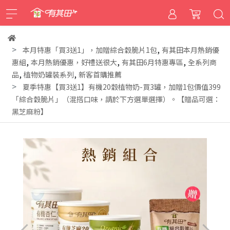
,
本月特惠「買3送1」，加贈綜合穀脆片1包
有其田本月熱銷優
,
,
,
惠組
本月熱銷優惠，好禮送很大
有其田6月特惠專區
全系列商
,
,
品
植物奶罐裝系列
新客首購推薦
夏季特惠【買3送1】有機20穀植物奶-買3罐，加贈1包價值399
「綜合穀脆片」（混搭口味，請於下方選單選擇）。【贈品可選：
黑芝麻粉】