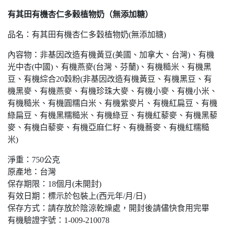
有其田有機杏仁多榖植物奶（無添加糖）
品名：有其田有機杏仁多穀植物奶(無添加糖)
內容物：非基因改造有機黃豆(美國、加拿大、台灣)、有機
光中杏(中國)、有機燕麥(台灣、芬蘭)、有機糙米、有機黑
豆、有機綜合20穀粉(非基因改造有機黃豆、有機黑豆、有
機黑麥、有機燕麥、有機珍珠大麥、有機小麥、有機小米、
有機糙米、有機圓糯白米、有機紫麥片、有機紅扁豆、有機
綠扁豆、有機黑糯糙米、有機綠豆、有機紅藜麥、有機黑藜
麥、有機白藜麥、有機亞麻仁籽、有機蕎麥、有機紅糯糙
米)
淨重：750公克
原產地：台灣
保存期限：18個月(未開封)
有效日期：標示於包裝上(西元年/月/日)
保存方式：請存放於陰涼乾燥處，開封後請儘快食用完畢
有機驗證字號：1-009-210078