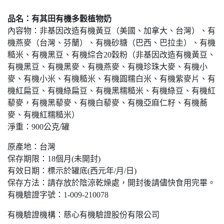
品名：有其田有機多穀植物奶
內容物：非基因改造有機黃豆（美國、加拿大、台灣）、有
機燕麥（台灣、芬蘭）、有機砂糖（巴西、巴拉圭）、有機
糙米、有機黑豆、有機綜合20穀粉（非基因改造有機黃豆、
有機黑豆、有機黑麥、有機燕麥、有機珍珠大麥、有機小
麥、有機小米、有機糙米、有機圓糯白米、有機紫麥片、有
機紅扁豆、有機綠扁豆、有機黑糯糙米、有機綠豆、有機紅
藜麥，有機黑藜麥、有機白藜麥、有機亞麻仁籽、有機蕎
麥、有機紅糯糙米）
淨重：900公克/罐
原產地：台灣
保存期限：18個月(未開封)
有效日期：標示於罐底(西元年/月/日)
保存方法：請存放於陰涼乾燥處，開封後請儘快食用完畢。
有機驗證字號：1-009-210078
有機驗證機構：慈心有機驗證股份有限公司