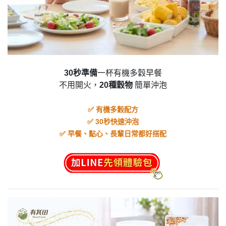
30秒準備
一杯有機多穀早餐
不用開火，
20種穀物
簡單沖泡
有機多穀配方
✅
30
秒快速沖泡
✅
早餐、點心、長輩日常都好搭配
✅