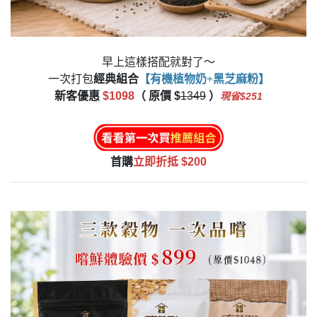
早上這樣搭配就對了～
一次打包
經典組合
【有機植物奶+黑芝麻粉】
新客優惠
$1098
（ 原價 $
1349
）
現省$251
首購
立即折抵 $200