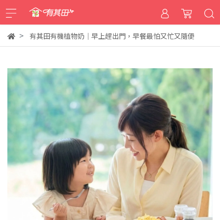
有其田有機植物奶｜早上趕出門，早餐最怕又忙又隨便