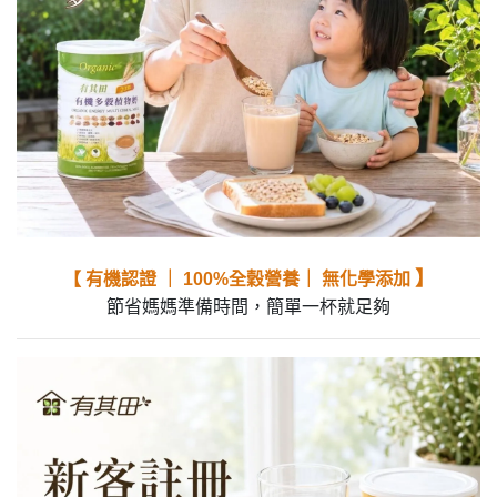
】
【 有機認證 ｜ 100%全穀營養｜ 無化學添加
節省媽媽準備時間，簡單一杯就足夠