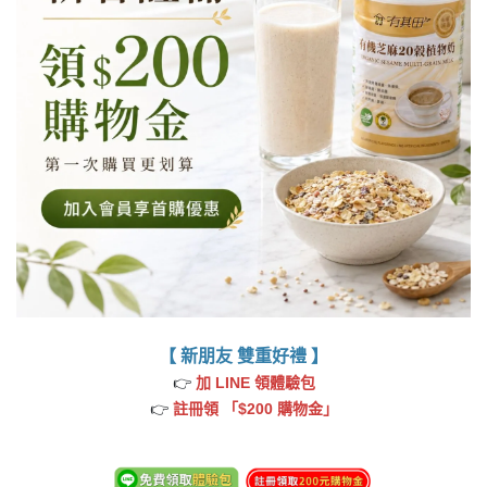
【 新朋友 雙重好禮 】
👉
加
LINE
領體驗包
👉
註冊領
「$200 購物金」